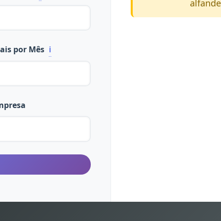
alfande
ais por Mês
ℹ️
mpresa