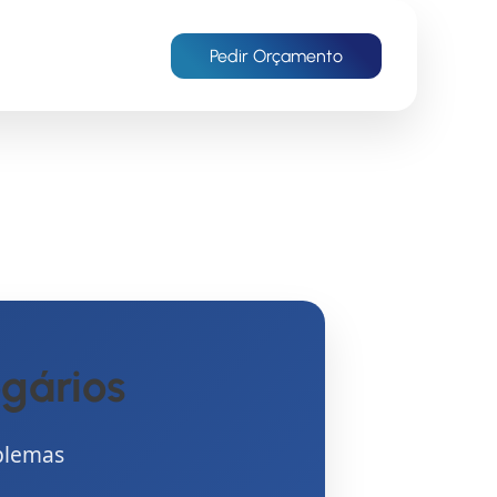
Pedir Orçamento
gários
blemas