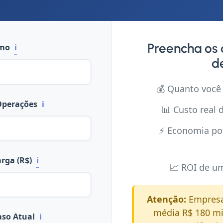
Preencha os 
umo
ℹ️
de
💰 Quanto você
Operações
ℹ️
📊 Custo real
⚡ Economia po
arga (R$)
ℹ️
📈 ROI de um
Atenção:
Empresa
média R$ 180 mi
aso Atual
ℹ️