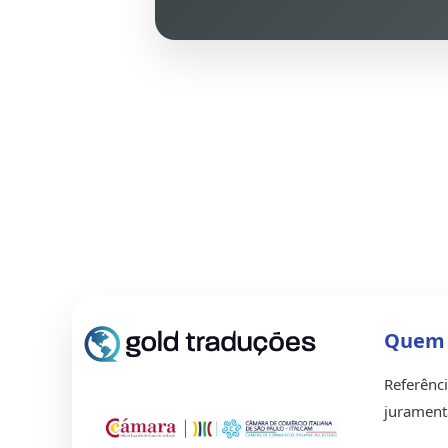
Quem
Referênc
juramenta